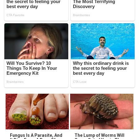
Fungus Is A Parasite, And
The Lump of Worms Will