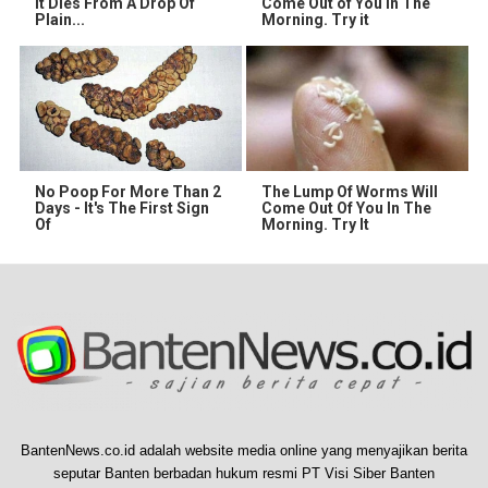
It Dies From A Drop Of
Come Out of You in The
Plain...
Morning. Try it
No Poop For More Than 2
The Lump Of Worms Will
Days - It's The First Sign
Come Out Of You In The
Of
Morning. Try It
BantenNews.co.id adalah website media online yang menyajikan berita
seputar Banten berbadan hukum resmi PT Visi Siber Banten