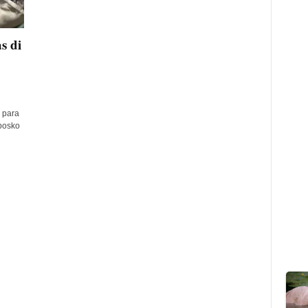
s di
 para
posko