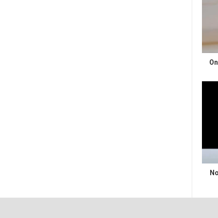
On
No