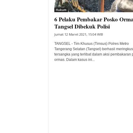
i
Hukum
t
6 Pelaku Pembakar Posko Orma
a
B
Tangsel Dibekuk Polisi
a
Jumat 12 Maret 2021, 15:04 WIB
n
t
TANGSEL - Tim Khusus (Timsus) Polres Metro
e
Tangerang Selatan (Tangsel) berhasil meringkus
tersangka yang terlibat dalam aksi pembakaran 
n
ormas. Dalam kasus ini...
H
a
r
i
I
n
i