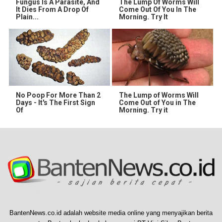
Fungus Is A Parasite, And
The Lump Of Worms Will
It Dies From A Drop Of
Come Out Of You In The
Plain...
Morning. Try It
No Poop For More Than 2
The Lump of Worms Will
Days - It's The First Sign
Come Out of You in The
Of
Morning. Try it
BantenNews.co.id adalah website media online yang menyajikan berita