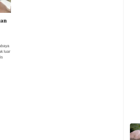
gan
abaya
k luar
is