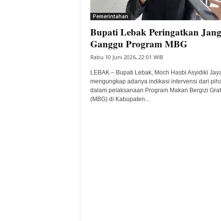
i
Pemerintahan
t
Bupati Lebak Peringatkan Jan
a
B
Ganggu Program MBG
a
Rabu 10 Juni 2026, 22:01 WIB
n
t
LEBAK – Bupati Lebak, Moch Hasbi Asyidiki Jay
e
mengungkap adanya indikasi intervensi dari piha
dalam pelaksanaan Program Makan Bergizi Grat
n
(MBG) di Kabupaten...
H
a
r
i
I
n
i