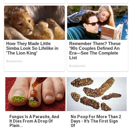
Fungus Is A Parasite, And
No Poop For More Than 2
It Dies From A Drop Of
Days - It's The First Sign
Plain...
Of