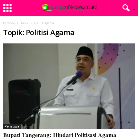
Beranda
Topik
Politisi Agama
Topik: Politisi Agama
Peristiwa
Bupati Tangerang: Hindari Politisasi Agama