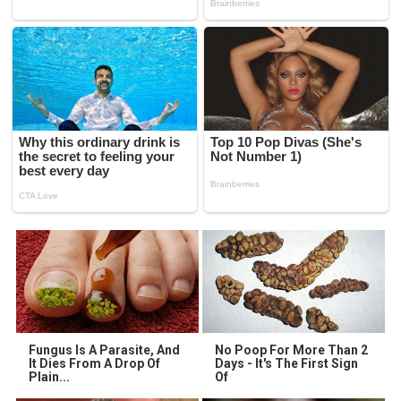
Fungus Is A Parasite, And
No Poop For More Than 2
It Dies From A Drop Of
Days - It's The First Sign
Plain...
Of