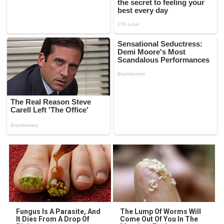
Fungus Is A Parasite, And
The Lump Of Worms Will
It Dies From A Drop Of
Come Out Of You In The