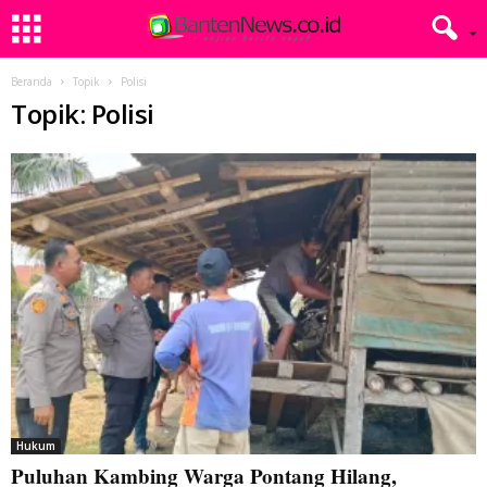
Beranda
Topik
Polisi
Topik: Polisi
Hukum
Puluhan Kambing Warga Pontang Hilang,