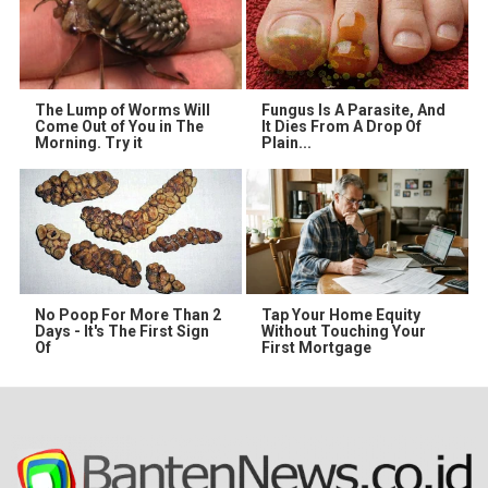
The Lump of Worms Will
Fungus Is A Parasite, And
Come Out of You in The
It Dies From A Drop Of
Morning. Try it
Plain...
No Poop For More Than 2
Tap Your Home Equity
Days - It's The First Sign
Without Touching Your
Of
First Mortgage