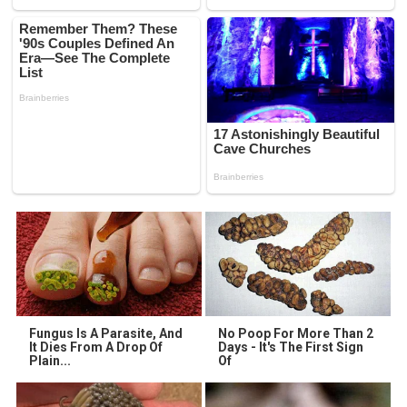
Fungus Is A Parasite, And
No Poop For More Than 2
It Dies From A Drop Of
Days - It's The First Sign
Plain...
Of