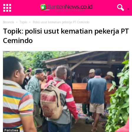
Beranda
Topik
Polisi usut kematian pekerja PT Cemindo
Topik: polisi usut kematian pekerja PT
Cemindo
Peristiwa