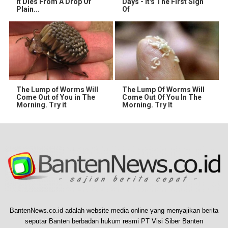
It Dies From A Drop Of
Days - It's The First Sign
Plain...
Of
The Lump of Worms Will
The Lump Of Worms Will
Come Out of You in The
Come Out Of You In The
Morning. Try it
Morning. Try It
BantenNews.co.id adalah website media online yang menyajikan berita
seputar Banten berbadan hukum resmi PT Visi Siber Banten