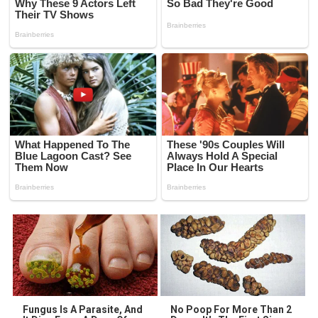
Fungus Is A Parasite, And
No Poop For More Than 2