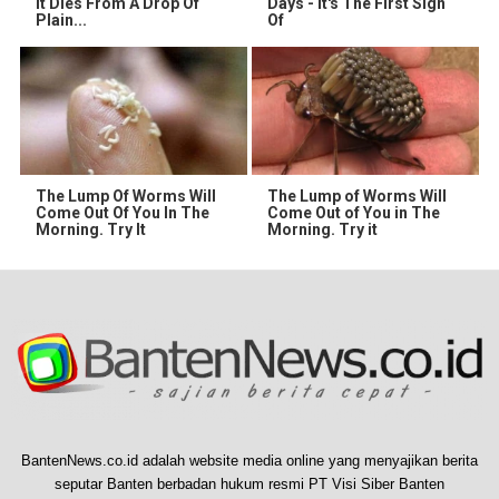
It Dies From A Drop Of
Days - It's The First Sign
Plain...
Of
The Lump Of Worms Will
The Lump of Worms Will
Come Out Of You In The
Come Out of You in The
Morning. Try It
Morning. Try it
BantenNews.co.id adalah website media online yang menyajikan berita
seputar Banten berbadan hukum resmi PT Visi Siber Banten