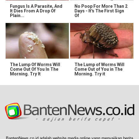
Fungus Is A Parasite, And
No Poop For More Than 2
It Dies From A Drop Of
Days - It's The First Sign
Plain...
Of
The Lump Of Worms Will
The Lump of Worms Will
Come Out Of You In The
Come Out of You in The
Morning. Try It
Morning. Try it
BantenNews.co.id adalah website media online yang menyajikan berita