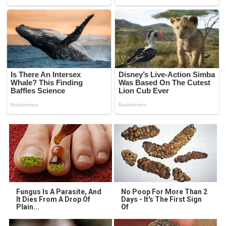
Fungus Is A Parasite, And
No Poop For More Than 2
It Dies From A Drop Of
Days - It's The First Sign
Plain...
Of