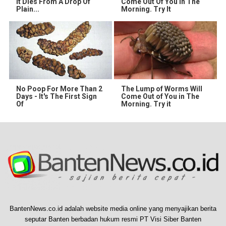
It Dies From A Drop Of
Come Out Of You In The
Plain...
Morning. Try It
No Poop For More Than 2
The Lump of Worms Will
Days - It's The First Sign
Come Out of You in The
Of
Morning. Try it
BantenNews.co.id adalah website media online yang menyajikan berita
seputar Banten berbadan hukum resmi PT Visi Siber Banten