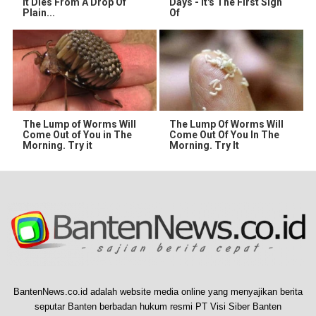
It Dies From A Drop Of
Days - It's The First Sign
Plain...
Of
The Lump of Worms Will
The Lump Of Worms Will
Come Out of You in The
Come Out Of You In The
Morning. Try it
Morning. Try It
BantenNews.co.id adalah website media online yang menyajikan berita
seputar Banten berbadan hukum resmi PT Visi Siber Banten