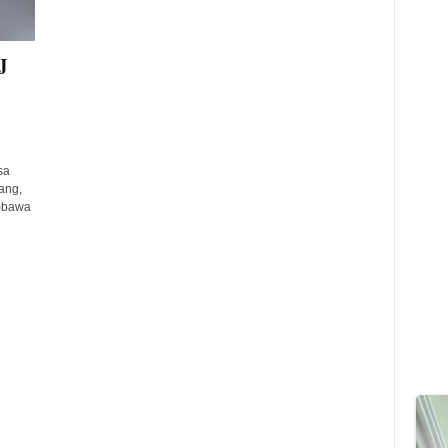
J
sa
ang,
mbawa