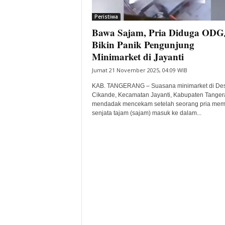
i
Peristiwa
t
Bawa Sajam, Pria Diduga ODG
a
B
Bikin Panik Pengunjung
a
Minimarket di Jayanti
n
Jumat 21 November 2025, 04:09 WIB
t
e
KAB. TANGERANG – Suasana minimarket di De
n
Cikande, Kecamatan Jayanti, Kabupaten Tanger
H
mendadak mencekam setelah seorang pria me
senjata tajam (sajam) masuk ke dalam...
a
r
i
I
n
i