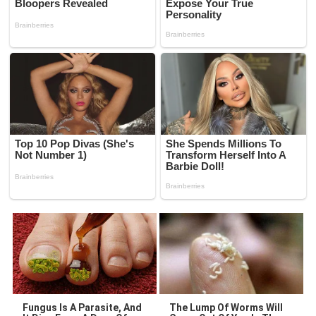
Fungus Is A Parasite, And
The Lump Of Worms Will