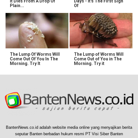
It Dies From A Drop Of
Days - It's The First Sign
Plain...
Of
The Lump Of Worms Will
The Lump of Worms Will
Come Out Of You In The
Come Out of You in The
Morning. Try It
Morning. Try it
BantenNews.co.id adalah website media online yang menyajikan berita
seputar Banten berbadan hukum resmi PT Visi Siber Banten