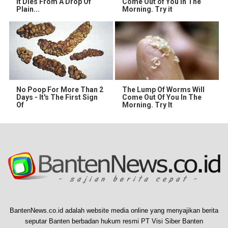
It Dies From A Drop Of
Come Out of You in The
Plain...
Morning. Try it
No Poop For More Than 2
The Lump Of Worms Will
Days - It's The First Sign
Come Out Of You In The
Of
Morning. Try It
BantenNews.co.id adalah website media online yang menyajikan berita
seputar Banten berbadan hukum resmi PT Visi Siber Banten