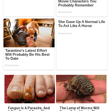
Fungus Is A Parasite, And
The Lump of Worms Will