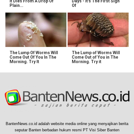
It Dies From A Drop Of
Days - It's The First Sign
Plain...
Of
The Lump Of Worms Will
The Lump of Worms Will
Come Out Of You In The
Come Out of You in The
Morning. Try It
Morning. Try it
BantenNews.co.id adalah website media online yang menyajikan berita
seputar Banten berbadan hukum resmi PT Visi Siber Banten