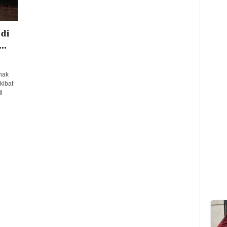
di
..
nak
kibat
i