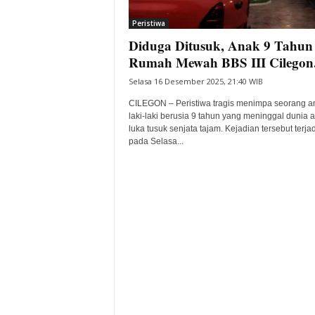
i
Peristiwa
t
Diduga Ditusuk, Anak 9 Tahun 
a
B
Rumah Mewah BBS III Cilegon.
a
Selasa 16 Desember 2025, 21:40 WIB
n
t
CILEGON – Peristiwa tragis menimpa seorang a
e
laki-laki berusia 9 tahun yang meninggal dunia a
luka tusuk senjata tajam. Kejadian tersebut terjad
n
pada Selasa...
H
a
r
i
I
n
i