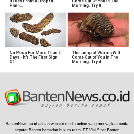
It Dies From A Drop Of
Come Out Of You In The
Plain...
Morning. Try It
No Poop For More Than 2
The Lump of Worms Will
Days - It's The First Sign
Come Out of You in The
Of
Morning. Try it
BantenNews.co.id adalah website media online yang menyajikan berita
seputar Banten berbadan hukum resmi PT Visi Siber Banten