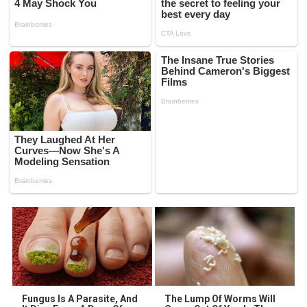
Fungus Is A Parasite, And
The Lump Of Worms Will