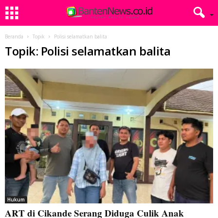
Beranda
Topik
Polisi selamatkan balita
Topik: Polisi selamatkan balita
Hukum
ART di Cikande Serang Diduga Culik Anak