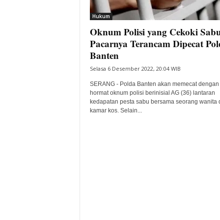
i
Hukum
t
Oknum Polisi yang Cekoki Sab
a
B
Pacarnya Terancam Dipecat Pol
a
Banten
n
Selasa 6 Desember 2022, 20:04 WIB
t
e
SERANG - Polda Banten akan memecat dengan 
n
hormat oknum polisi berinisial AG (36) lantaran
H
kedapatan pesta sabu bersama seorang wanita 
kamar kos. Selain...
a
r
i
I
n
i