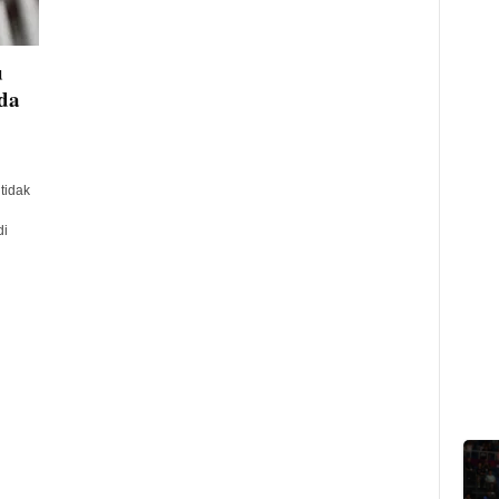
u
da
tidak
di