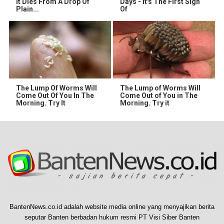
It Dies From A Drop Of
Days - It's The First Sign
Plain...
Of
The Lump Of Worms Will
The Lump of Worms Will
Come Out Of You In The
Come Out of You in The
Morning. Try It
Morning. Try it
BantenNews.co.id adalah website media online yang menyajikan berita
seputar Banten berbadan hukum resmi PT Visi Siber Banten