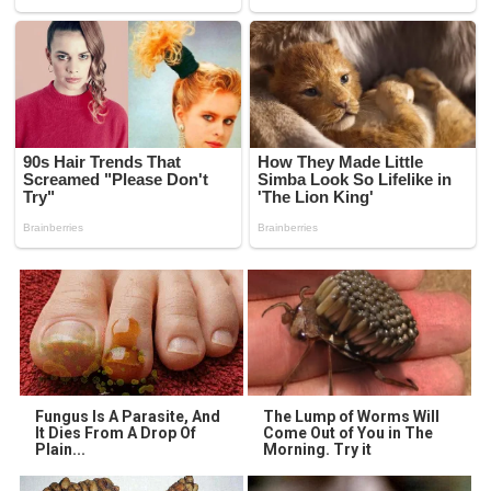
Fungus Is A Parasite, And
The Lump of Worms Will
It Dies From A Drop Of
Come Out of You in The
Plain...
Morning. Try it