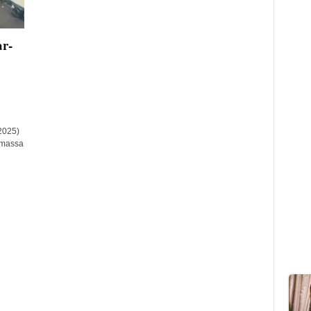
r-
2025)
h massa