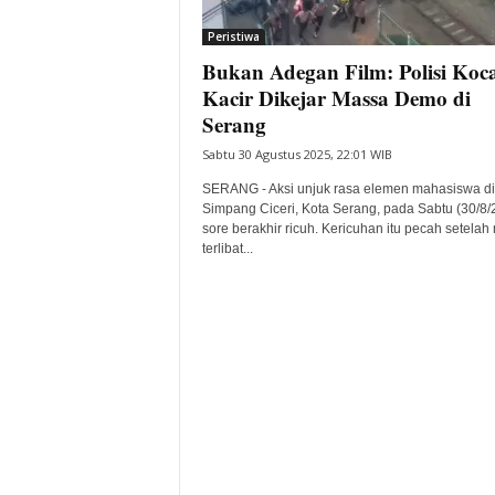
i
Peristiwa
t
Bukan Adegan Film: Polisi Koca
a
B
Kacir Dikejar Massa Demo di
a
Serang
n
Sabtu 30 Agustus 2025, 22:01 WIB
t
e
SERANG - Aksi unjuk rasa elemen mahasiswa di
n
Simpang Ciceri, Kota Serang, pada Sabtu (30/8/
H
sore berakhir ricuh. Kericuhan itu pecah setela
terlibat...
a
r
i
I
n
i