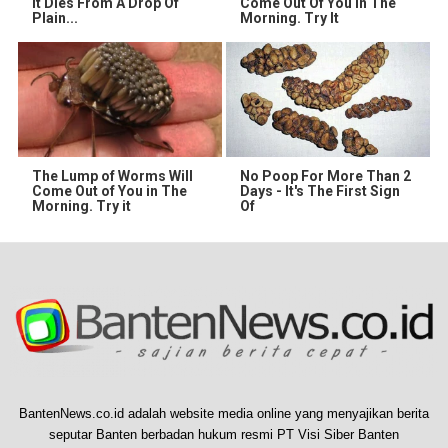
It Dies From A Drop Of
Come Out Of You In The
Plain...
Morning. Try It
The Lump of Worms Will
No Poop For More Than 2
Come Out of You in The
Days - It's The First Sign
Morning. Try it
Of
BantenNews.co.id adalah website media online yang menyajikan berita
seputar Banten berbadan hukum resmi PT Visi Siber Banten