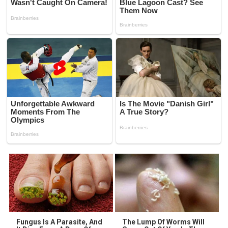
Fungus Is A Parasite, And
The Lump Of Worms Will