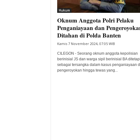
i
Hukum
t
Oknum Anggota Polri Pelaku
a
B
Penganiayaan dan Pengeroyoka
a
Ditahan di Polda Banten
n
Kamis 7 November 2024, 07:05 WIB
t
e
CILEGON - Seorang oknum anggota kepolisian
n
berinisial JS dan warga sipil berinisial BA diteta
H
sebagai tersangka dalam kasus penganiayaan 
pengeroyokan hingga tewas yang...
a
r
i
I
n
i