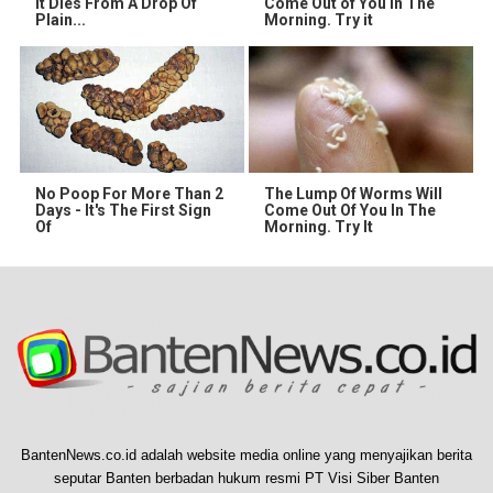
It Dies From A Drop Of
Come Out of You in The
Plain...
Morning. Try it
No Poop For More Than 2
The Lump Of Worms Will
Days - It's The First Sign
Come Out Of You In The
Of
Morning. Try It
BantenNews.co.id adalah website media online yang menyajikan berita
seputar Banten berbadan hukum resmi PT Visi Siber Banten