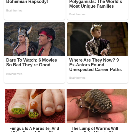
Fungus Is A Parasite, And
The Lump of Worms Will