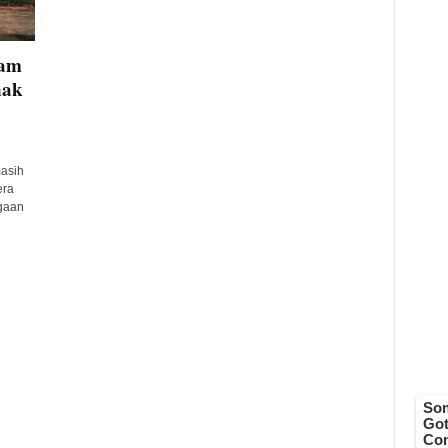
lam
nak
asih
era
gaan