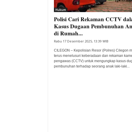
i
Hukum
t
Polisi Cari Rekaman CCTV da
a
B
Kasus Dugaan Pembunuhan A
a
di Rumah...
n
Rabu 17 Desember 2025, 13:39 WIB
t
e
CILEGON – Kepolisian Resor (Polres) Cilegon m
n
terus menelusuri keberadaan dan rekaman kam
H
pengawas (CCTV) untuk mengungkap kasus du
pembunuhan terhadap seorang anak laki-laki...
a
r
i
I
n
i