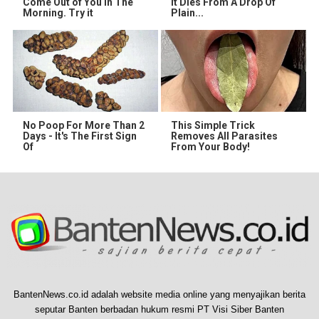
Come Out of You in The
It Dies From A Drop Of
Morning. Try it
Plain...
No Poop For More Than 2
This Simple Trick
Days - It's The First Sign
Removes All Parasites
Of
From Your Body!
BantenNews.co.id adalah website media online yang menyajikan berita
seputar Banten berbadan hukum resmi PT Visi Siber Banten