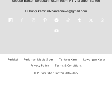
seputar Banten berbadan hukum resmi PT Visi Siber Banten
Hubungi kami:
rdkbantennews@gmail.com
Redaksi
Pedoman Media Siber
Tentang Kami
Lowongan Kerja
Privacy Policy
Terms & Conditions
© PT Visi Siber Banten 2016-2025