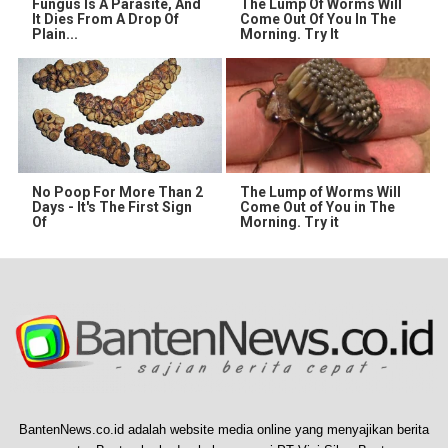
Fungus Is A Parasite, And
The Lump Of Worms Will
It Dies From A Drop Of
Come Out Of You In The
Plain...
Morning. Try It
No Poop For More Than 2
The Lump of Worms Will
Days - It's The First Sign
Come Out of You in The
Of
Morning. Try it
BantenNews.co.id adalah website media online yang menyajikan berita