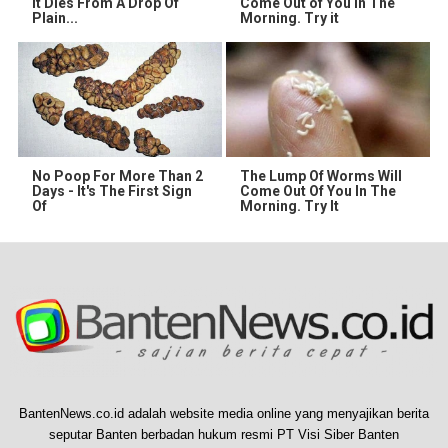
It Dies From A Drop Of
Come Out of You in The
Plain...
Morning. Try it
No Poop For More Than 2
The Lump Of Worms Will
Days - It's The First Sign
Come Out Of You In The
Of
Morning. Try It
BantenNews.co.id adalah website media online yang menyajikan berita
seputar Banten berbadan hukum resmi PT Visi Siber Banten