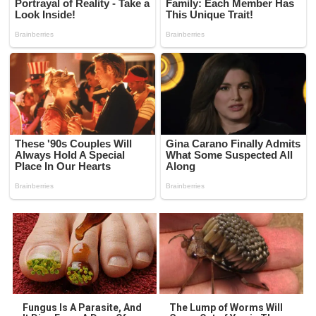
Fungus Is A Parasite, And
The Lump of Worms Will