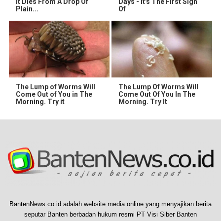
It Dies From A Drop Of
Days - It's The First Sign
Plain...
Of
The Lump of Worms Will
The Lump Of Worms Will
Come Out of You in The
Come Out Of You In The
Morning. Try it
Morning. Try It
BantenNews.co.id adalah website media online yang menyajikan berita
seputar Banten berbadan hukum resmi PT Visi Siber Banten