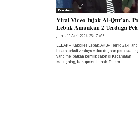
i
Peristiwa
t
Viral Video Injak Al-Qur’an, Po
a
B
Lebak Amankan 2 Terduga Pel
a
Jumat 10 April 2026, 23:17 WIB
n
t
LEBAK – Kapolres Lebak, AKBP Herfio Zaki, ang
e
bicara terkait viralnya video dugaan penistaan 
yang melibatkan pemilik salon di Kecamatan
n
Malingping, Kabupaten Lebak. Dalam...
H
a
r
i
I
n
i