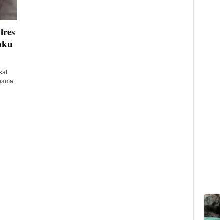
lres
aku
kat
agama