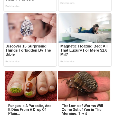
Fungus Is A Parasite, And
The Lump of Worms Will
It Dies From A Drop Of
Come Out of You in The
Plain...
Morning. Try it