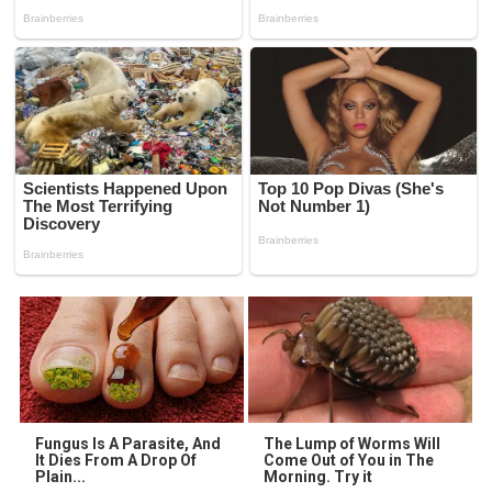
Fungus Is A Parasite, And
The Lump of Worms Will
It Dies From A Drop Of
Come Out of You in The
Plain...
Morning. Try it