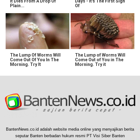
It Dies From A Drop Of
Days - It's The First Sign
Plain...
Of
The Lump Of Worms Will
The Lump of Worms Will
Come Out Of You In The
Come Out of You in The
Morning. Try It
Morning. Try it
BantenNews.co.id adalah website media online yang menyajikan berita
seputar Banten berbadan hukum resmi PT Visi Siber Banten