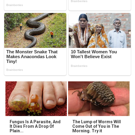
Fungus Is A Parasite, And
The Lump of Worms Will
It Dies From A Drop Of
Come Out of You in The
Plain...
Morning. Try it