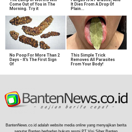
Come Out of You in The
It Dies From A Drop Of
Morning. Try it
Plain...
No Poop For More Than 2
This Simple Trick
Days - It's The First Sign
Removes All Parasites
Of
From Your Body!
BantenNews.co.id adalah website media online yang menyajikan berita
seputar Banten berbadan hukum resmi PT Visi Siber Banten