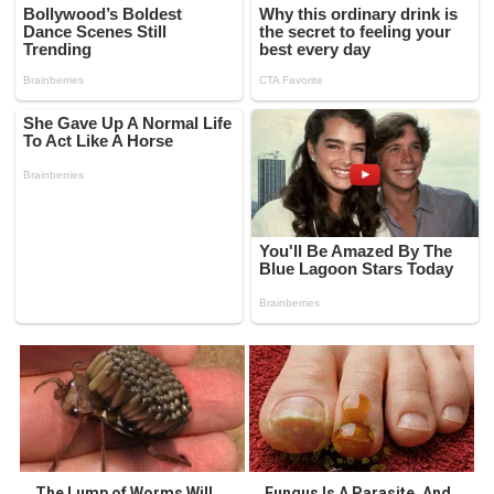
The Lump of Worms Will
Fungus Is A Parasite, And