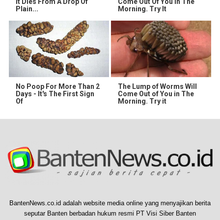
It Dies From A Drop Of
Come Out Of You In The
Plain...
Morning. Try It
No Poop For More Than 2
The Lump of Worms Will
Days - It's The First Sign
Come Out of You in The
Of
Morning. Try it
BantenNews.co.id adalah website media online yang menyajikan berita
seputar Banten berbadan hukum resmi PT Visi Siber Banten