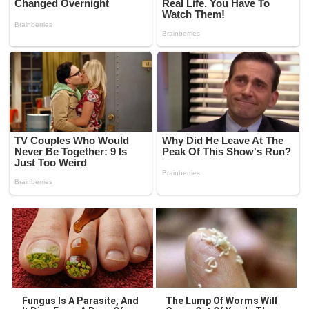
Fungus Is A Parasite, And
The Lump Of Worms Will