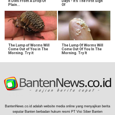
It Dies From A Drop Of
Days - It's The First Sign
Plain...
Of
The Lump of Worms Will
The Lump Of Worms Will
Come Out of You in The
Come Out Of You In The
Morning. Try it
Morning. Try It
BantenNews.co.id adalah website media online yang menyajikan berita
seputar Banten berbadan hukum resmi PT Visi Siber Banten