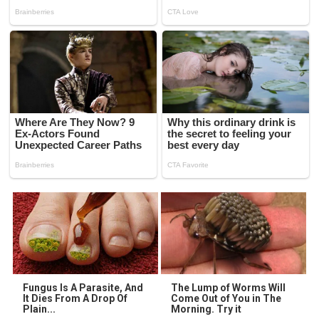
Fungus Is A Parasite, And
The Lump of Worms Will
It Dies From A Drop Of
Come Out of You in The
Plain...
Morning. Try it