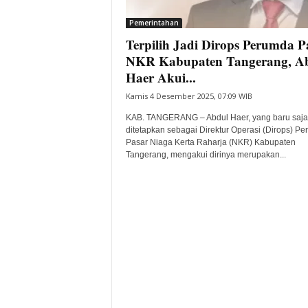
i
Pemerintahan
t
Terpilih Jadi Dirops Perumda P
a
B
NKR Kabupaten Tangerang, A
a
Haer Akui...
n
Kamis 4 Desember 2025, 07:09 WIB
t
e
KAB. TANGERANG – Abdul Haer, yang baru saja
n
ditetapkan sebagai Direktur Operasi (Dirops) P
H
Pasar Niaga Kerta Raharja (NKR) Kabupaten
Tangerang, mengakui dirinya merupakan...
a
r
i
I
n
i