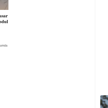
asar
bdul
erumda