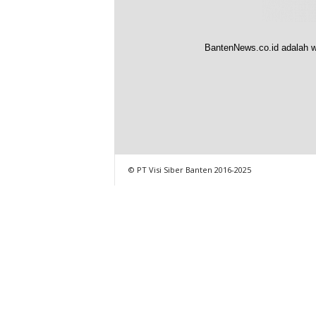
BantenNews.co.id adalah w
© PT Visi Siber Banten 2016-2025