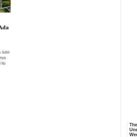
 Ada
 Jubir
nya
 itu