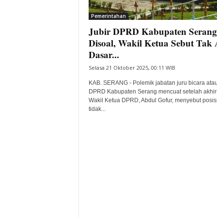
i
Pemerintahan
t
Jubir DPRD Kabupaten Serang
a
B
Disoal, Wakil Ketua Sebut Tak
a
Dasar...
n
Selasa 21 Oktober 2025, 00:11 WIB
t
e
KAB. SERANG - Polemik jabatan juru bicara atau
n
DPRD Kabupaten Serang mencuat setelah akhir
H
Wakil Ketua DPRD, Abdul Gofur, menyebut posisi
tidak...
a
r
i
I
n
i