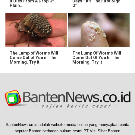
It Dies From A Drop Of
Days - It's The First Sign
Plain...
Of
The Lump of Worms Will
The Lump Of Worms Will
Come Out of You in The
Come Out Of You In The
Morning. Try it
Morning. Try It
BantenNews.co.id adalah website media online yang menyajikan berita
seputar Banten berbadan hukum resmi PT Visi Siber Banten