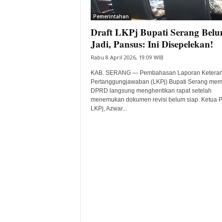
i
Pemerintahan
t
Draft LKPj Bupati Serang Bel
a
B
Jadi, Pansus: Ini Disepelekan!
a
Rabu 8 April 2026, 19:09 WIB
n
t
KAB. SERANG — Pembahasan Laporan Ketera
e
Pertanggungjawaban (LKPj) Bupati Serang mem
DPRD langsung menghentikan rapat setelah
n
menemukan dokumen revisi belum siap. Ketua 
H
LKPj, Azwar...
a
r
i
I
n
i