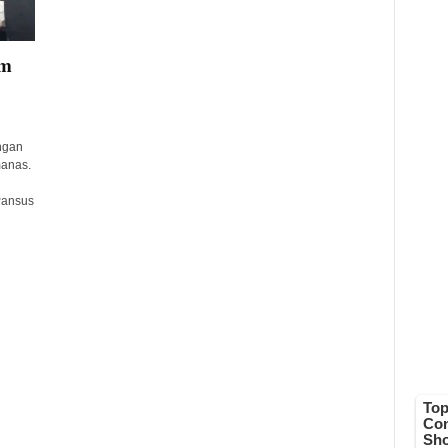
um
ngan
anas.
Pansus