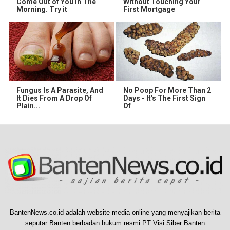
Come Out of You in The
Without Touching Your
Morning. Try it
First Mortgage
Fungus Is A Parasite, And
No Poop For More Than 2
It Dies From A Drop Of
Days - It's The First Sign
Plain...
Of
BantenNews.co.id adalah website media online yang menyajikan berita
seputar Banten berbadan hukum resmi PT Visi Siber Banten