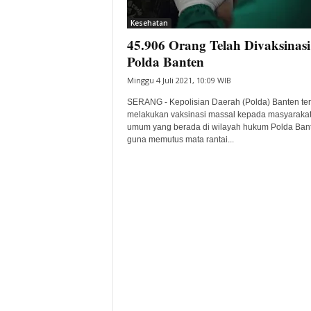
i
Kesehatan
t
45.906 Orang Telah Divaksinasi
a
B
Polda Banten
a
Minggu 4 Juli 2021, 10:09 WIB
n
t
SERANG - Kepolisian Daerah (Polda) Banten te
e
melakukan vaksinasi massal kepada masyaraka
umum yang berada di wilayah hukum Polda Ban
n
guna memutus mata rantai...
H
a
r
i
I
n
i