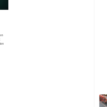
rus
t
ten